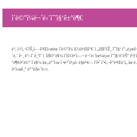
ì´ë©”ì¼ë¬´ë‹¨ìˆ˜ì§‘ê±°ë¶€
ë³¸ ì›¹ì‚¬ì´íŠ¸ì— ê²Œì‹œëœ ì´ë©”ì¼ ì£¼ì†Œê°€ ì „ìžìš°íŽ¸ ìˆ˜ì§‘ í”„ë¡œê·
´ë‚˜ ê·¸ ë°–ì˜ ê¸°ìˆ ì  ìž¥ì¹˜ë¥¼ ì´ìš©í•˜ì—¬ ë¬´ë‹¨ìœ¼ë¡œ ìˆ˜ì§‘ë˜ëŠ” ê²ƒì
°ë¶€í•˜ë©° ì´ë¥¼ ìœ„ë°˜ì‹œ ì •ë³´í†µì‹ ë§ë²•ì— ì˜í•´ í˜•ì‚¬ì²˜ë²Œë¨ì„ ìœ ë
í•˜ì‹œê¸° ë°”ëžë‹ˆë‹¤.