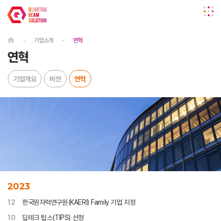
기업소개
연혁
연혁
기업개요
비전
연혁
2023
12
한국원자력연구원(KAERI) Family 기업 지정
10
딥테크 팁스(TIPS) 선정