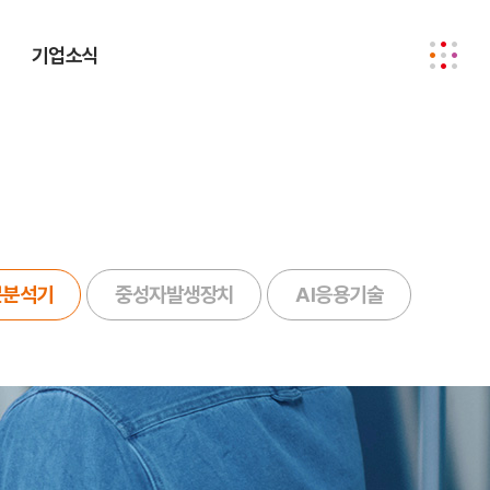
기업소식
분분석기
중성자발생장치
AI응용기술